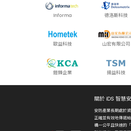
Informa
德洛斯科技
歐益科技
山宏有限公司
鎧鋒企業
揚益科技
關於 iDS 智慧
安防產業長期處於資
正確並有效地傳遞給
構一公平且快速的「