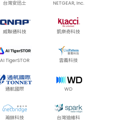
台灣安迅士
NETGEAR, Inc.
威聯通科技
凱樂奇科技
AI TigerSTOR
雲義科技
通航國際
WD
瀚錸科技
台灣迪維科