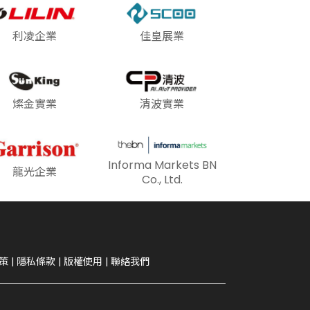
利凌企業
佳皇展業
燦金實業
清波實業
Informa Markets BN
龍光企業
Co., Ltd.
策
|
隱私條款
|
版權使用
|
聯絡我們