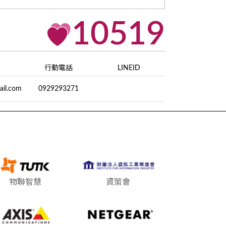
10519
行動電話
LINEID
ail.com
0929293271
物聯智慧
資策會