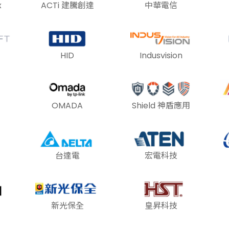
x
ACTi 建騰創達
中華電信
HID
Indusvision
OMADA
Shield 神盾應用
台達電
宏電科技
新光保全
皇昇科技