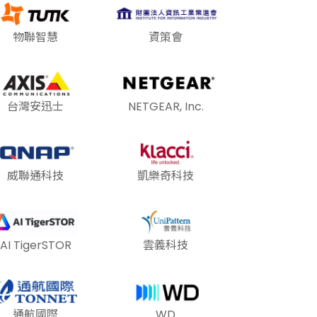
物聯智慧
資策會
台灣安迅士
NETGEAR, Inc.
威聯通科技
凱樂奇科技
AI TigerSTOR
雲義科技
通航國際
WD