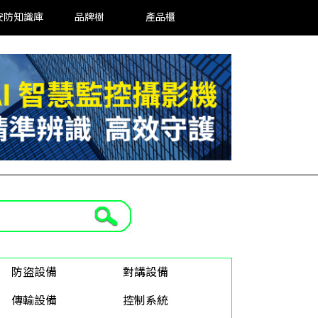
安防知識庫
品牌樹
產品櫃
防盜設備
對講設備
傳輸設備
控制系統