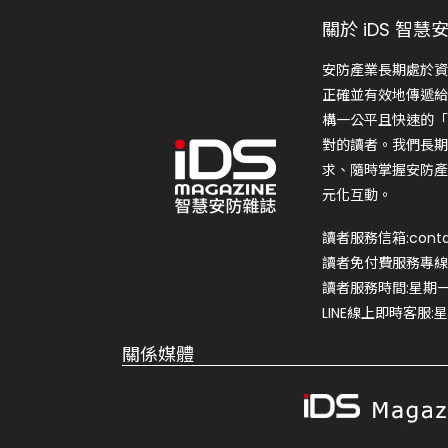
關於 iDS 智慧
安防產業長期處於資
正確並有效地傳遞給
構一公平且快速的「
對的讀者。我們長期
求、隨時掌握安防產
元化互動。
讀者服務信箱:conta
讀者免付費服務專線:0
讀者服務時間:星期一~星
LINE線上即時客服:星期
關係媒體