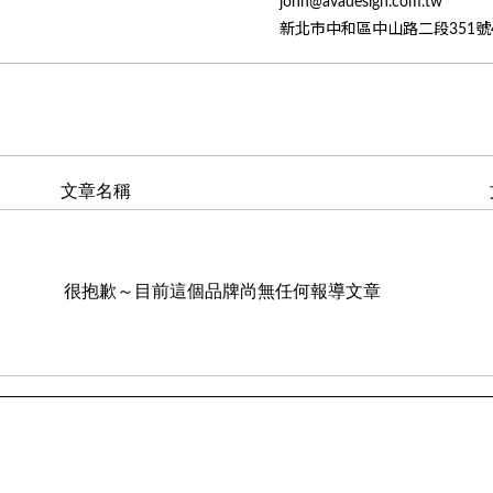
john@avadesign.com.tw
新北市中和區中山路二段351號
文章名稱
很抱歉～目前這個品牌尚無任何報導文章