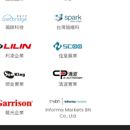
瀚錸科技
台灣迪維科
利凌企業
佳皇展業
燦金實業
清波實業
Informa Markets BN
龍光企業
Co., Ltd.