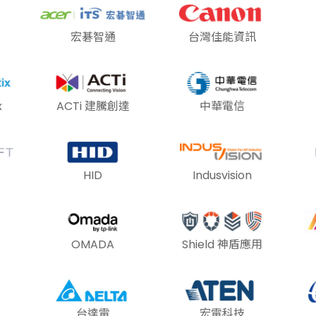
宏碁智通
台灣佳能資訊
x
ACTi 建騰創達
中華電信
HID
Indusvision
OMADA
Shield 神盾應用
台達電
宏電科技