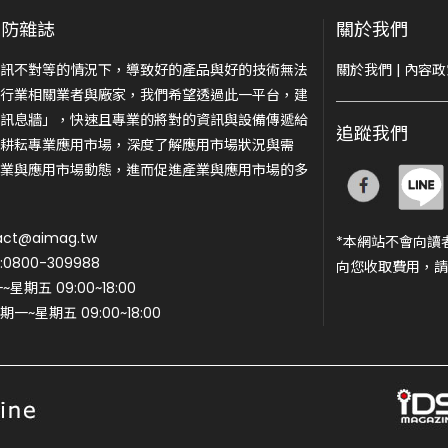
安防雜誌
關於我們
訊不對等的情況下，導致好的產品與好的技術無法
關於我們
|
內容政
行業相關業者與廠家，我們希望透過此一平台，建
訊息牆」，快速且專業的將對的資訊與設備傳遞給
追蹤我們
耕耘專業應用市場，深度了解應用市場狀況與需
業與應用市場動態，進而促進產業與應用市場的多
ct@aimag.tw
*本網站不會向讀
800-309988
向您收取費用，請
期五 09:00~18:00
一~星期五 09:00~18:00