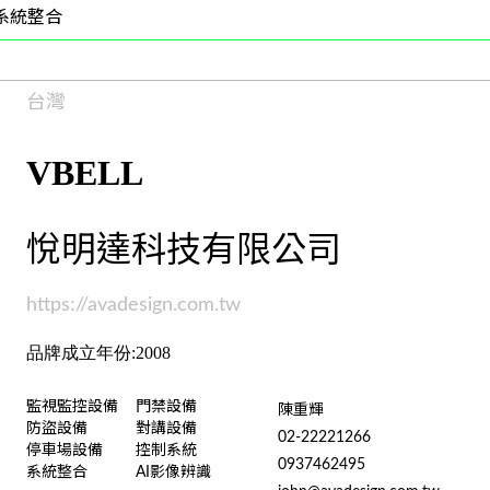
系統整合
台灣
VBELL
悅明達科技有限公司
https://avadesign.com.tw
品牌成立年份:2008
監視監控設備
門禁設備
陳重輝
防盜設備
對講設備
02-22221266
停車場設備
控制系統
0937462495
系統整合
AI影像辨識