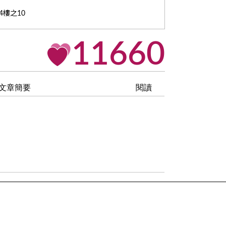
4樓之10
11660
文章簡要
閱讀