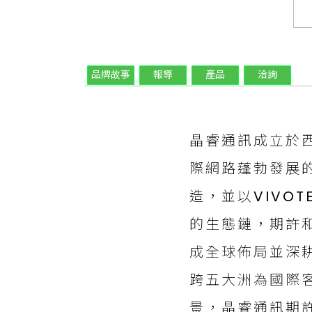
品牌故事
報導
產品
洽詢
晶睿通訊成立於西
際網路蓬勃發展
造，並以VIVO
的生態鏈，期許
成全球佈局並深耕
跨五大洲為國際
景，晶睿通訊期