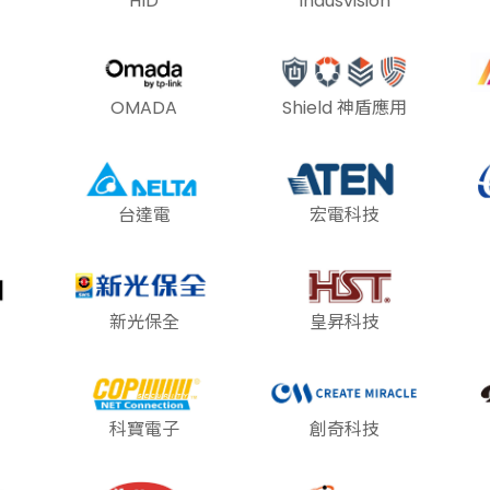
HID
Indusvision
OMADA
Shield 神盾應用
台達電
宏電科技
新光保全
皇昇科技
科寶電子
創奇科技