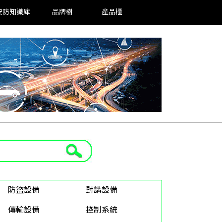
安防知識庫
品牌樹
產品櫃
防盜設備
對講設備
傳輸設備
控制系統