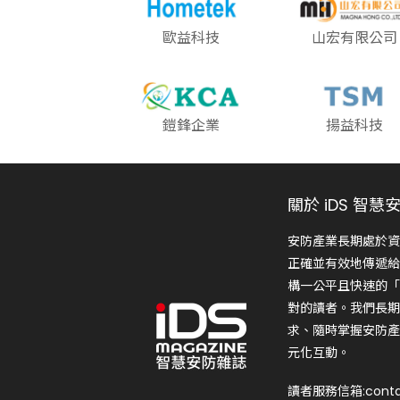
歐益科技
山宏有限公司
鎧鋒企業
揚益科技
關於 iDS 智慧
安防產業長期處於資
正確並有效地傳遞給
構一公平且快速的「
對的讀者。我們長期
求、隨時掌握安防產
元化互動。
讀者服務信箱:conta