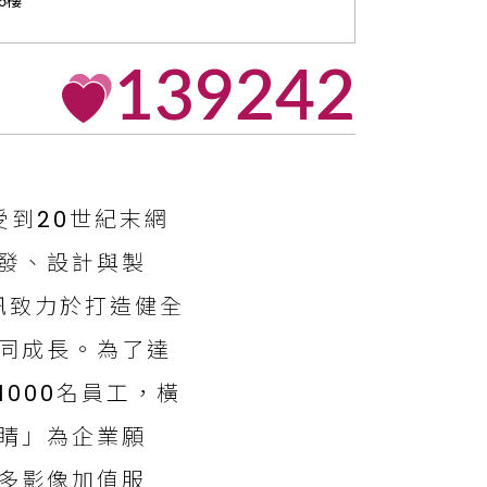
6樓
139242
受到20世紀末網
發、設計與製
訊致力於打造健全
同成長。為了達
000名員工，橫
睛」為企業願
多影像加值服