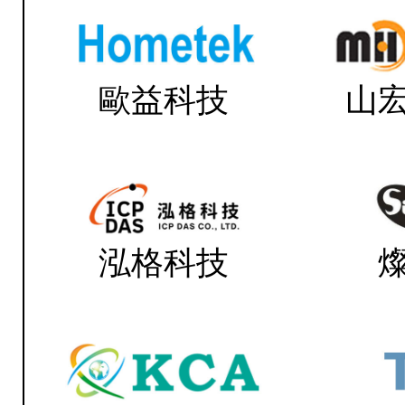
歐益科技
山
泓格科技