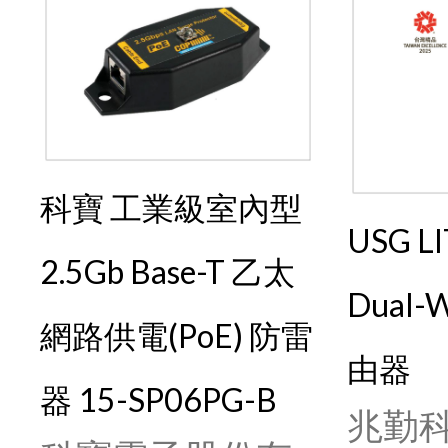
科寶 工業級室內型
USG L
2.5Gb Base-T 乙太
Dual
網路供電(PoE) 防雷
由器
器 15-SP06PG-B
兆勤