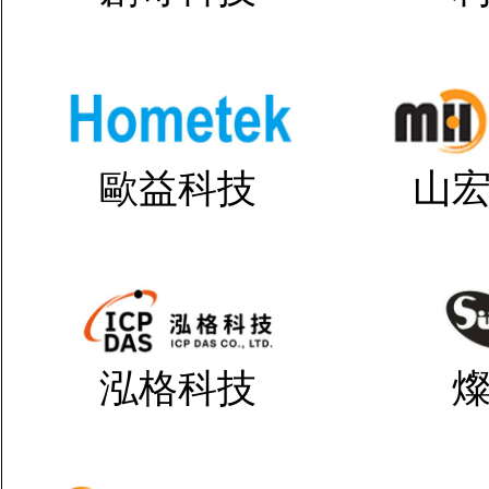
歐益科技
山
泓格科技