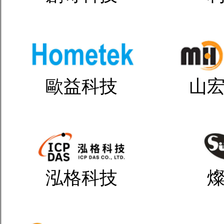
歐益科技
山
泓格科技