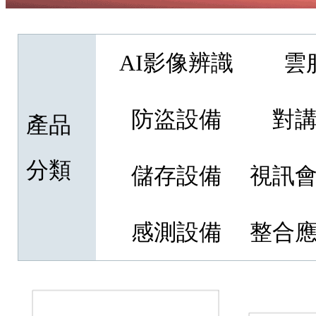
AI影像辨識
雲
防盜設備
對
產品
分類
儲存設備
視訊
感測設備
整合