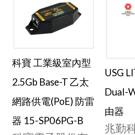
科寶 工業級室內型
USG L
2.5Gb Base-T 乙太
Dual
網路供電(PoE) 防雷
由器
器 15-SP06PG-B
兆勤