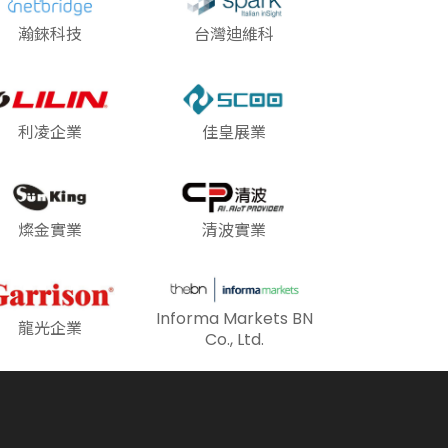
瀚錸科技
台灣迪維科
利凌企業
佳皇展業
燦金實業
清波實業
Informa Markets BN
龍光企業
Co., Ltd.