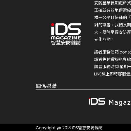
安防產業長期處於資
正確並有效地傳遞給
構一公平且快速的「
對的讀者。我們長期
求、隨時掌握安防產
元化互動。
讀者服務信箱:conta
讀者免付費服務專線:0
讀者服務時間:星期一~星
LINE線上即時客服:星期
關係媒體
Copyright @ 2013 iDS智慧安防雜誌