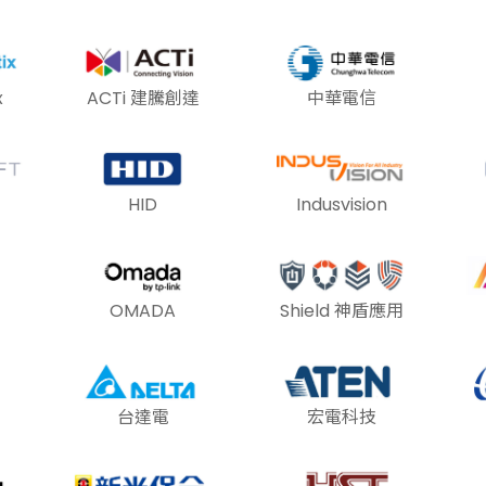
x
ACTi 建騰創達
中華電信
HID
Indusvision
OMADA
Shield 神盾應用
台達電
宏電科技