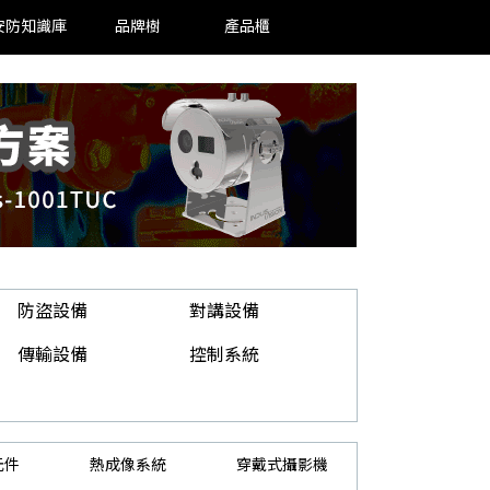
安防知識庫
品牌樹
產品櫃
防盜設備
對講設備
傳輸設備
控制系統
元件
熱成像系統
穿戴式攝影機