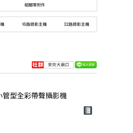
相關零附件
主機
16路錄影主機
32路錄影主機
級小管型全彩帶聲攝影機