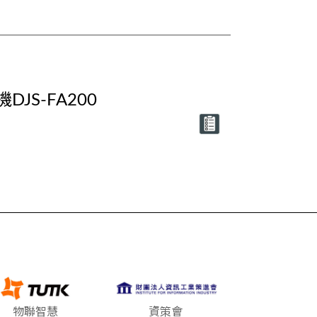
DJS-FA200
物聯智慧
資策會