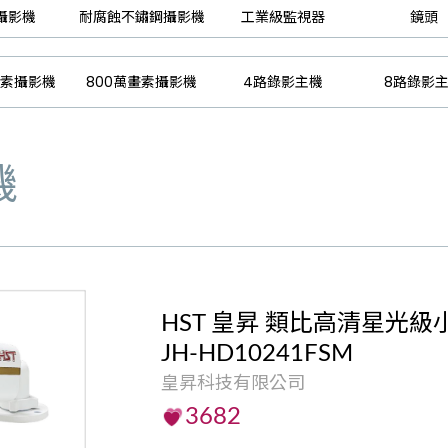
攝影機
耐腐蝕不鏽鋼攝影機
工業級監視器
鏡頭
畫素攝影機
800萬畫素攝影機
4路錄影主機
8路錄影
機
HST 皇昇 類比高清星光
JH-HD10241FSM
皇昇科技有限公司
3682