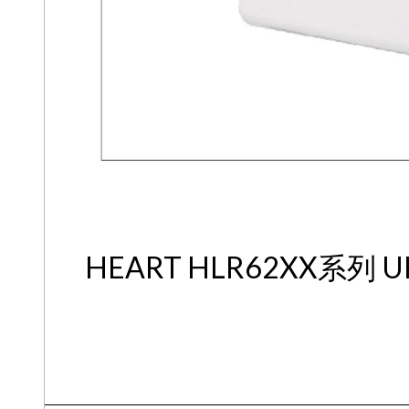
HEART HLR62XX系列