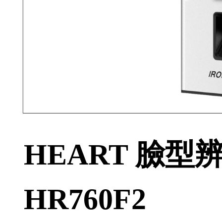
HEART 臉
HR760F2