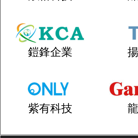
鎧鋒企業
紫有科技