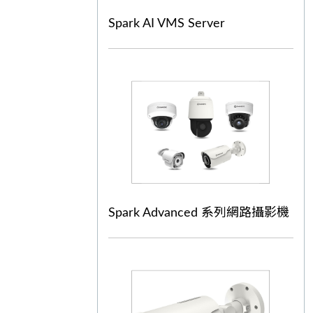
Spark AI VMS Server
Spark Advanced 系列網路攝影機