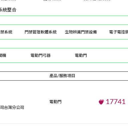
系統整合
門禁系統
門禁管理軟體系統
生物辨識門禁設備
電子電控
關機
電動門弓器
電動門
產品/服務項目
17741
電動門
司台灣分公司