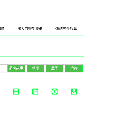
鎖類
出入口管制設備
傳統五金鎖具
品牌故事
報導
產品
洽詢