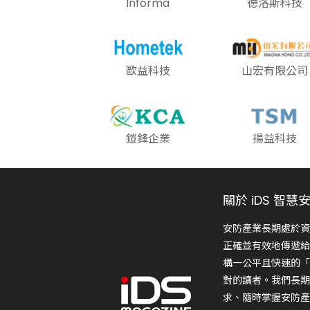
Informa
德洛斯科技
歐益科技
山宏有限公司
鎧鋒企業
揚益科技
關於 iDS 智慧
安防產業長期處於資
正確並有效地傳遞給
構一公平且快速的「
對的讀者。我們長期
求、隨時掌握安防產