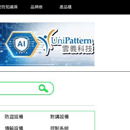
安防知識庫
品牌樹
產品櫃
防盜設備
對講設備
傳輸設備
控制系統