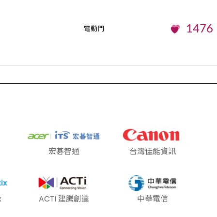
1476
電動門
宏碁智通
台灣佳能資訊
x
ACTi 建騰創達
中華電信