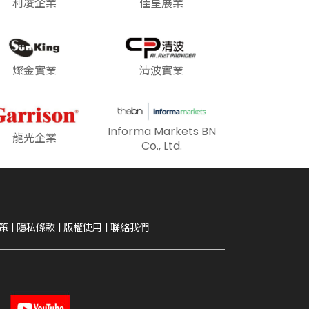
利凌企業
佳皇展業
燦金實業
清波實業
Informa Markets BN
龍光企業
Co., Ltd.
策
|
隱私條款
|
版權使用
|
聯絡我們