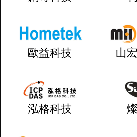
歐益科技
山
泓格科技