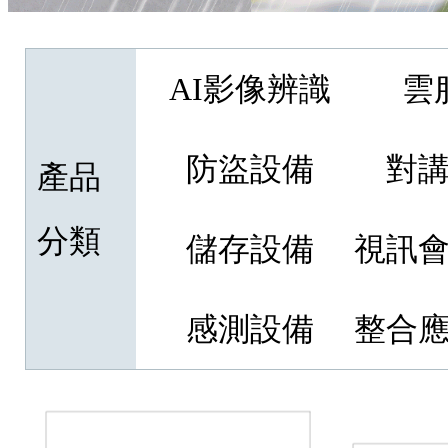
AI影像辨識
雲
防盜設備
對
產品
分類
儲存設備
視訊
感測設備
整合