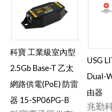
科寶 工業級室內型
USG L
2.5Gb Base-T 乙太
Dual
網路供電(PoE) 防雷
由器
器 15-SP06PG-B
兆勤