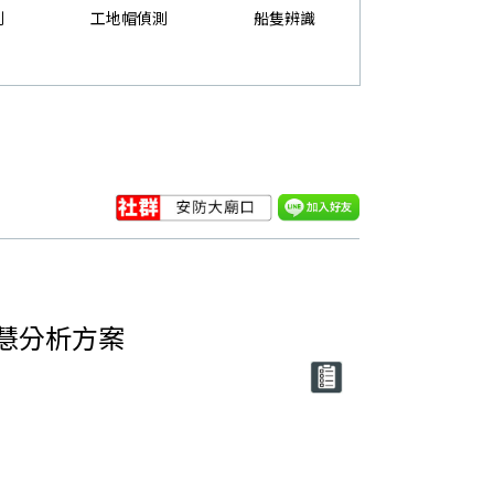
測
工地帽偵測
船隻辨識
 AI智慧分析方案