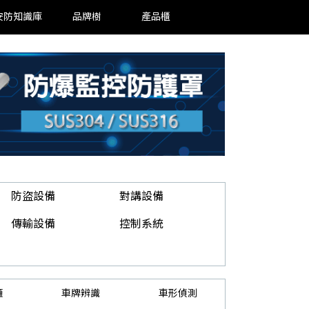
安防知識庫
品牌樹
產品櫃
防盜設備
對講設備
傳輸設備
控制系統
籬
車牌辨識
車形偵測