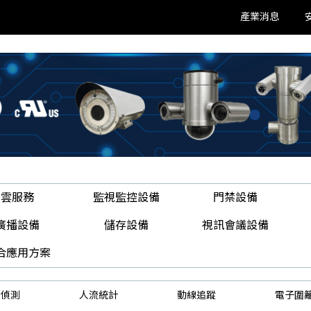
產業消息
雲服務
監視監控設備
門禁設備
廣播設備
儲存設備
視訊會議設備
合應用方案
形偵測
人流統計
動線追蹤
電子圍