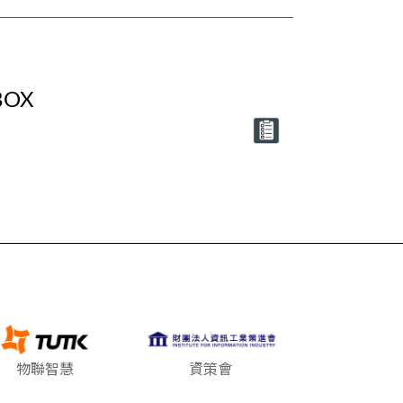
OX
物聯智慧
資策會