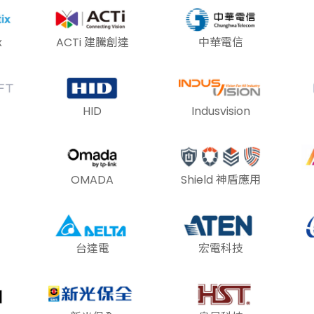
x
ACTi 建騰創達
中華電信
HID
Indusvision
OMADA
Shield 神盾應用
台達電
宏電科技