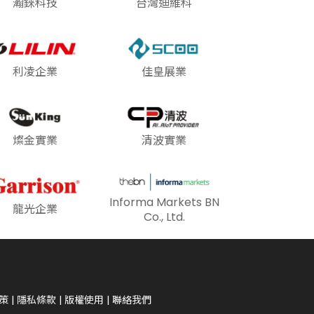
瀚錸科技
台灣迪維科
利凌企業
佳皇展業
燦金實業
清波實業
Informa Markets BN
龍光企業
Co., Ltd.
策
|
隱私條款
|
版權使用
|
聯絡我們