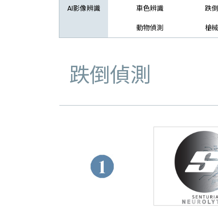
AI影像辨識
車色辨識
跌
動物偵測
槍
跌倒偵測
1