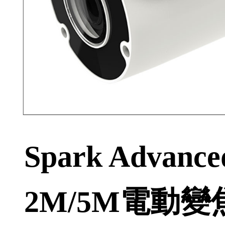
Spark Advan
2M/5M電動